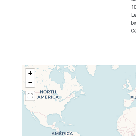
1
Le
bi
Gé
+
−