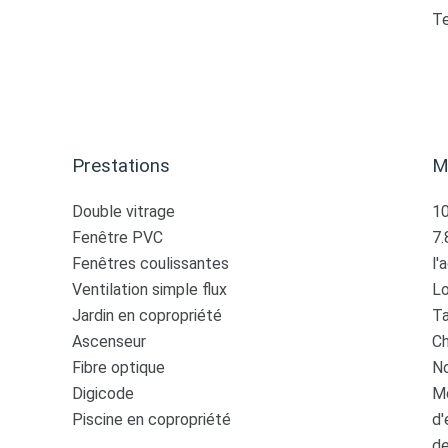
T
Prestations
M
Double vitrage
10
Fenêtre PVC
7.
Fenêtres coulissantes
l'
Ventilation simple flux
Lo
Jardin en copropriété
Ta
Ascenseur
Ch
Fibre optique
No
Digicode
Mo
Piscine en copropriété
d'
de