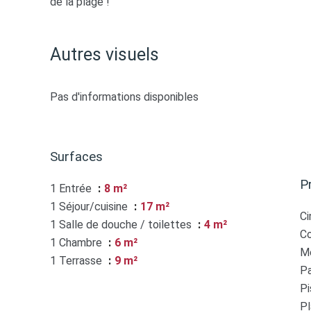
de la plage !
Autres visuels
Pas d'informations disponibles
Surfaces
P
1 Entrée
8 m²
1 Séjour/cuisine
17 m²
C
1 Salle de douche / toilettes
4 m²
C
1 Chambre
6 m²
M
1 Terrasse
9 m²
Pa
Pi
P