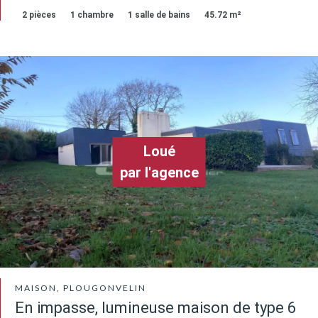
2 pièces
1 chambre
1 salle de bains
45.72 m²
Loué
par l'agence
MAISON, PLOUGONVELIN
En impasse, lumineuse maison de type 6