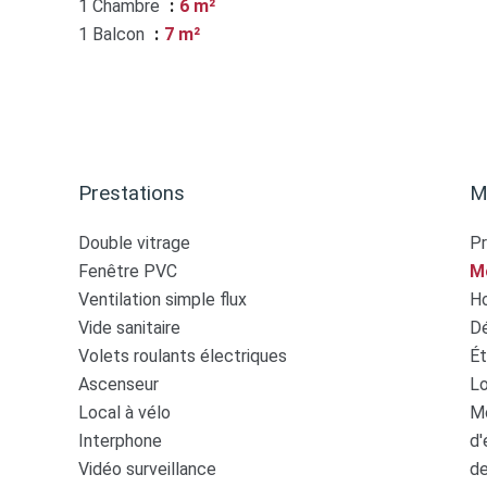
1 Chambre
6 m²
1 Balcon
7 m²
Prestations
M
Double vitrage
Pr
Fenêtre PVC
M
Ventilation simple flux
Ho
Vide sanitaire
Dé
Volets roulants électriques
Ét
Ascenseur
Lo
Local à vélo
Mo
Interphone
d'
Vidéo surveillance
de