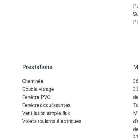
Pa
S
P
Prestations
M
Cheminée
36
Double vitrage
3.
Fenêtre PVC
de
Fenêtres coulissantes
Ta
Ventilation simple flux
Mo
Volets roulants électriques
d'
de
2