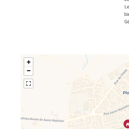
Le
bi
Gé
+
−