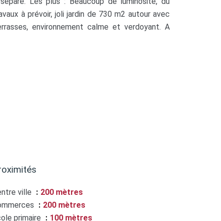
séparé. Les plus : Beaucoup de luminosité, du
avaux à prévoir, joli jardin de 730 m2 autour avec
 terrasses, environnement calme et verdoyant. A
roximités
ntre ville
200 mètres
ommerces
200 mètres
ole primaire
100 mètres